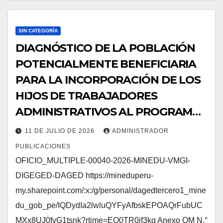
SIN CATEGORÍA
DIAGNÓSTICO DE LA POBLACIÓN
POTENCIALMENTE BENEFICIARIA
PARA LA INCORPORACIÓN DE LOS
HIJOS DE TRABAJADORES
ADMINISTRATIVOS AL PROGRAMA
NACIONAL DE BECAS Y CRÉDITO
11 DE JULIO DE 2026
ADMINISTRADOR
EDUCATIVO (PRONABEC).
PUBLICACIONES
OFICIO_MULTIPLE-00040-2026-MINEDU-VMGI-
DIGEGED-DAGED https://mineduperu-
my.sharepoint.com/:x:/g/personal/dagedtercero1_mine
du_gob_pe/IQDydIa2lwluQYFyAfbskEPOAQrFubUC
MXx8UJ0fvG1tsnk?rtime=EO0TR0jf3kg Anexo OM N.°