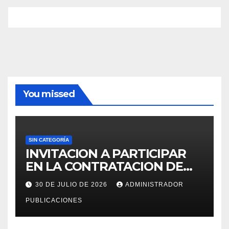
You missed
SIN CATEGORÍA
INVITACION A PARTICIPAR
EN LA CONTRATACION DE
SERVICIO DE ESPECIALISTA
30 DE JULIO DE 2026
ADMINISTRADOR
EN RECURSOS HUMANOS
PUBLICACIONES
PARA LA OFICINA DE
ADMINISTRACION DE