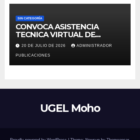
SIN CATEGORÍA
CONVOCA ASISTENCIA
TECNICA VIRTUAL DE
«EJERCICIOS DEL CENSO
20 DE JULIO DE 2026
ADMINISTRADOR
EDUCATIVO – 2026»
PUBLICACIONES
UGEL Moho
Proudly powered by WordPress
|
Theme: Newsup by
Themeansar
.