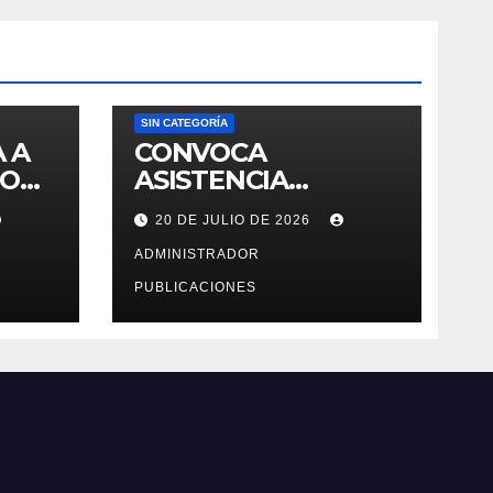
SIN CATEGORÍA
 A
CONVOCA
TO
ASISTENCIA
DEL
TECNICA VIRTUAL
20 DE JULIO DE 2026
DE «EJERCICIOS
6 –
DEL CENSO
ADMINISTRADOR
EDUCATIVO – 2026»
PUBLICACIONES