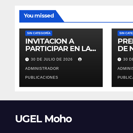
You missed
SIN CATEGORÍA
SIN CAT
INVITACION A
PRE
PARTICIPAR EN LA
DE 
CONTRATACION DE
ENS
30 DE JULIO DE 2026
30 D
SERVICIO DE
MAR
ESPECIALISTA EN
ADMINISTRADOR
ADMIN
RECURSOS
PUBLICACIONES
PUBLIC
HUMANOS PARA LA
OFICINA DE
ADMINISTRACION
DE PERSONAL –
UGEL MOHO.
UGEL Moho