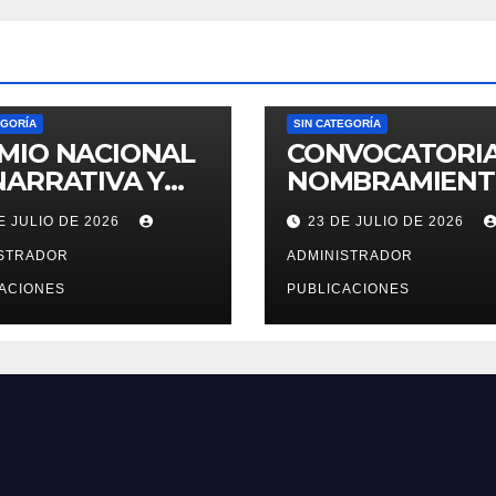
EGORÍA
SIN CATEGORÍA
MIO NACIONAL
CONVOCATORIA
NARRATIVA Y
NOMBRAMIEN
AYO JOSE
DE PERSONAL 
E JULIO DE 2026
23 DE JULIO DE 2026
IA ARGUEDAS
DECRETO
ISTRADOR
LEGISLATIVO 27
ADMINISTRADOR
2026
ACIONES
PUBLICACIONES