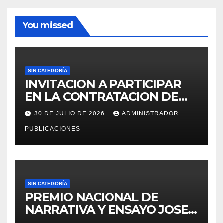
You missed
SIN CATEGORÍA
INVITACION A PARTICIPAR
EN LA CONTRATACION DE
SERVICIO DE ESPECIALISTA
30 DE JULIO DE 2026
ADMINISTRADOR
EN RECURSOS HUMANOS
PUBLICACIONES
PARA LA OFICINA DE
ADMINISTRACION DE
PERSONAL – UGEL MOHO.
SIN CATEGORÍA
PREMIO NACIONAL DE
NARRATIVA Y ENSAYO JOSE
MARIA ARGUEDAS