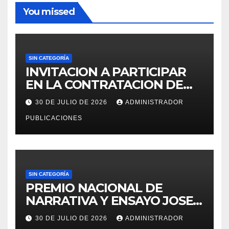
You missed
SIN CATEGORÍA
INVITACION A PARTICIPAR
EN LA CONTRATACION DE
SERVICIO DE ESPECIALISTA
30 DE JULIO DE 2026
ADMINISTRADOR
EN RECURSOS HUMANOS
PUBLICACIONES
PARA LA OFICINA DE
ADMINISTRACION DE
PERSONAL – UGEL MOHO.
SIN CATEGORÍA
PREMIO NACIONAL DE
NARRATIVA Y ENSAYO JOSE
MARIA ARGUEDAS
30 DE JULIO DE 2026
ADMINISTRADOR