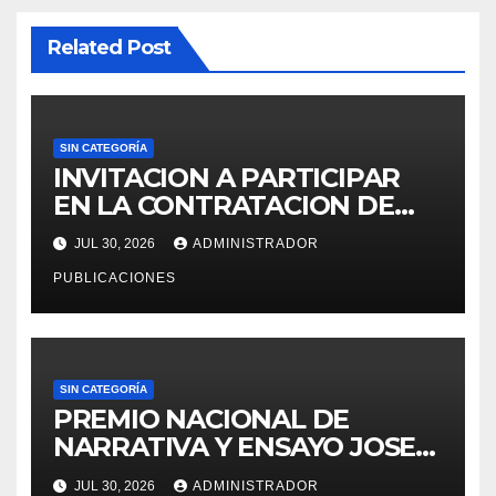
Related Post
SIN CATEGORÍA
INVITACION A PARTICIPAR
EN LA CONTRATACION DE
SERVICIO DE ESPECIALISTA
JUL 30, 2026
ADMINISTRADOR
EN RECURSOS HUMANOS
PUBLICACIONES
PARA LA OFICINA DE
ADMINISTRACION DE
PERSONAL – UGEL MOHO.
SIN CATEGORÍA
PREMIO NACIONAL DE
NARRATIVA Y ENSAYO JOSE
MARIA ARGUEDAS
JUL 30, 2026
ADMINISTRADOR