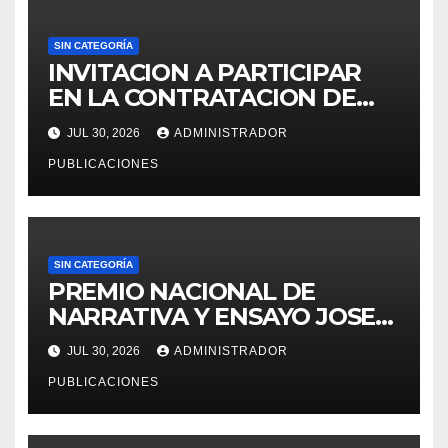
SIN CATEGORÍA
INVITACION A PARTICIPAR
EN LA CONTRATACION DE
SERVICIO DE ESPECIALISTA
JUL 30, 2026
ADMINISTRADOR
EN RECURSOS HUMANOS
PUBLICACIONES
PARA LA OFICINA DE
ADMINISTRACION DE
PERSONAL – UGEL MOHO.
SIN CATEGORÍA
PREMIO NACIONAL DE
NARRATIVA Y ENSAYO JOSE
MARIA ARGUEDAS
JUL 30, 2026
ADMINISTRADOR
PUBLICACIONES