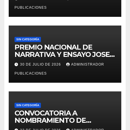
EN RECURSOS HUMANOS
PUBLICACIONES
PARA LA OFICINA DE
ADMINISTRACION DE
PERSONAL – UGEL MOHO.
SIN CATEGORÍA
PREMIO NACIONAL DE
NARRATIVA Y ENSAYO JOSE
MARIA ARGUEDAS
30 DE JULIO DE 2026
ADMINISTRADOR
PUBLICACIONES
SIN CATEGORÍA
CONVOCATORIA A
NOMBRAMIENTO DE
PERSONAL DEL DECRETO