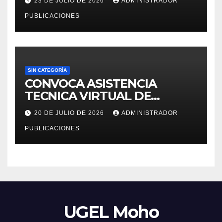
23 DE JULIO DE 2026
ADMINISTRADOR
LEGISLATIVO 276 – 2026
PUBLICACIONES
SIN CATEGORÍA
CONVOCA ASISTENCIA
TECNICA VIRTUAL DE
«EJERCICIOS DEL CENSO
20 DE JULIO DE 2026
ADMINISTRADOR
EDUCATIVO – 2026»
PUBLICACIONES
UGEL Moho