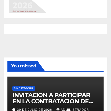
You missed
SIN CATEGORÍA
INVITACION A PARTICIPAR
EN LA CONTRATACION DE
SERVICIO DE ESPECIALISTA
30 DE JULIO DE 2026
ADMINISTRADOR