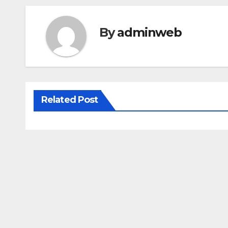
By
adminweb
Related Post