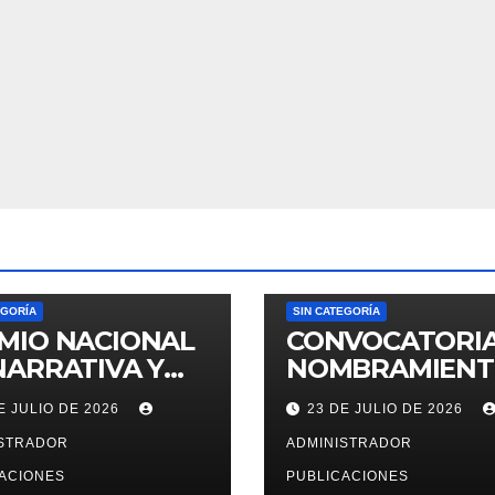
EGORÍA
SIN CATEGORÍA
MIO NACIONAL
CONVOCATORIA
NARRATIVA Y
NOMBRAMIEN
AYO JOSE
DE PERSONAL 
E JULIO DE 2026
23 DE JULIO DE 2026
IA ARGUEDAS
DECRETO
ISTRADOR
LEGISLATIVO 27
ADMINISTRADOR
2026
ACIONES
PUBLICACIONES