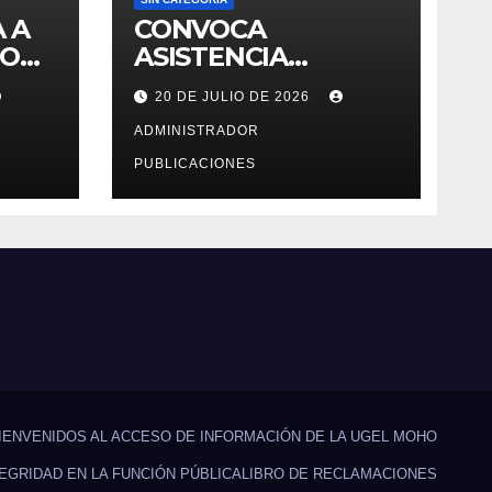
 A
CONVOCA
TO
ASISTENCIA
DEL
TECNICA VIRTUAL
20 DE JULIO DE 2026
DE «EJERCICIOS
6 –
DEL CENSO
ADMINISTRADOR
EDUCATIVO – 2026»
PUBLICACIONES
IENVENIDOS AL ACCESO DE INFORMACIÓN DE LA UGEL MOHO
TEGRIDAD EN LA FUNCIÓN PÚBLICA
LIBRO DE RECLAMACIONES