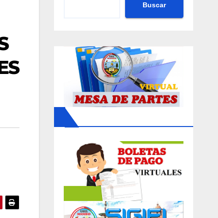
Buscar
S
ES