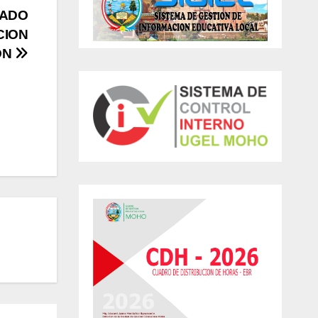
MADO
CION
ÓN