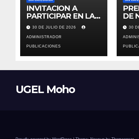
INVITACION A
PRE
PARTICIPAR EN LA
DE 
CONTRATACION DE
ENS
30 DE JULIO DE 2026
30 D
SERVICIO DE
MAR
ESPECIALISTA EN
ADMINISTRADOR
ADMIN
RECURSOS
PUBLICACIONES
PUBLIC
HUMANOS PARA LA
OFICINA DE
ADMINISTRACION
DE PERSONAL –
UGEL MOHO.
UGEL Moho