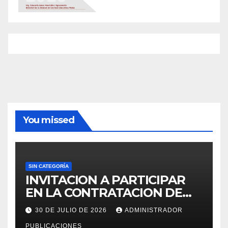
You missed
SIN CATEGORÍA
INVITACION A PARTICIPAR
EN LA CONTRATACION DE
SERVICIO DE ESPECIALISTA
30 DE JULIO DE 2026
ADMINISTRADOR
EN RECURSOS HUMANOS
PUBLICACIONES