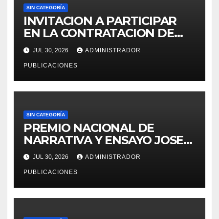
SIN CATEGORÍA
INVITACION A PARTICIPAR
EN LA CONTRATACION DE
SERVICIO DE ESPECIALISTA
JUL 30, 2026
ADMINISTRADOR
EN RECURSOS HUMANOS
PUBLICACIONES
PARA LA OFICINA DE
ADMINISTRACION DE
PERSONAL – UGEL MOHO.
SIN CATEGORÍA
PREMIO NACIONAL DE
NARRATIVA Y ENSAYO JOSE
MARIA ARGUEDAS
JUL 30, 2026
ADMINISTRADOR
PUBLICACIONES