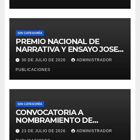
PARA LA OFICINA DE
ADMINISTRACION DE
PERSONAL – UGEL MOHO.
SIN CATEGORÍA
PREMIO NACIONAL DE
NARRATIVA Y ENSAYO JOSE
MARIA ARGUEDAS
30 DE JULIO DE 2026
ADMINISTRADOR
PUBLICACIONES
SIN CATEGORÍA
CONVOCATORIA A
NOMBRAMIENTO DE
PERSONAL DEL DECRETO
23 DE JULIO DE 2026
ADMINISTRADOR
LEGISLATIVO 276 – 2026