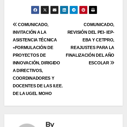
Navegación
COMUNICADO,
COMUNICADO,
INVITACIÓN A LA
REVISIÓN DEL PEI- IEP-
de
ASISTENCIA TÉCNICA
EBA Y CETPRO,
entradas
«FORMULACIÓN DE
REAJUSTES PARA LA
PROYECTOS DE
FINALIZACIÓN DEL AÑO
INNOVACIÓN, DIRIGIDO
ESCOLAR
A DIRECTIVOS,
COORDINADORES Y
DOCENTES DE LAS II.EE.
DE LA UGEL MOHO
By