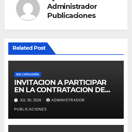
Administrador
Publicaciones
Related Post
SIN CATEGORÍA
INVITACION A PARTICIPAR
EN LA CONTRATACION DE
SERVICIO DE ESPECIALISTA
JUL 30, 2026
ADMINISTRADOR
EN RECURSOS HUMANOS
PUBLICACIONES
PARA LA OFICINA DE
ADMINISTRACION DE
PERSONAL – UGEL MOHO.