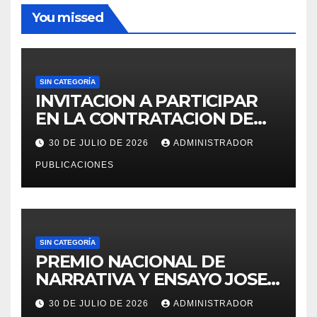
You missed
SIN CATEGORÍA
INVITACION A PARTICIPAR
EN LA CONTRATACION DE
SERVICIO DE ESPECIALISTA
30 DE JULIO DE 2026
ADMINISTRADOR
EN RECURSOS HUMANOS
PUBLICACIONES
PARA LA OFICINA DE
ADMINISTRACION DE
PERSONAL – UGEL MOHO.
SIN CATEGORÍA
PREMIO NACIONAL DE
NARRATIVA Y ENSAYO JOSE
MARIA ARGUEDAS
30 DE JULIO DE 2026
ADMINISTRADOR