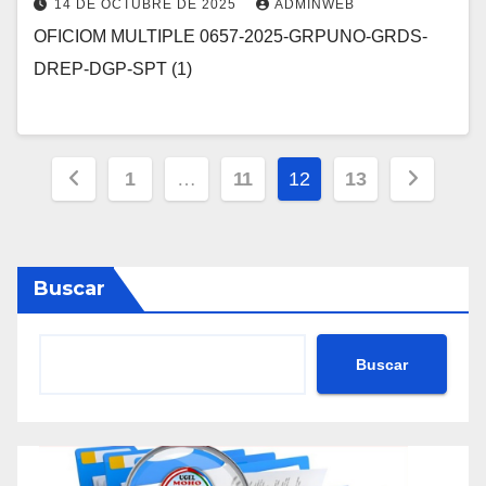
14 DE OCTUBRE DE 2025
ADMINWEB
OFICIOM MULTIPLE 0657-2025-GRPUNO-GRDS-
DREP-DGP-SPT (1)
Posts
1
…
11
12
13
pagination
Buscar
Buscar