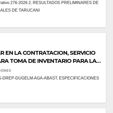
nistrativo 276-2026 2. RESULTADOS PRELIMINARES DE
NALES DE TARUCANI
R EN LA CONTRATACION, SERVICIO
ARA TOMA DE INVENTARIO PARA LA
NIDAD DE GESTION EDUCATIVA LOCAL
CIONES
DS-DREP-DUGELM-AGA-ABAST. ESPECIFICACIONES