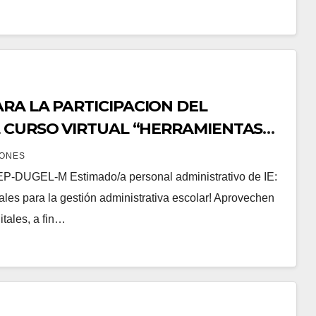
RA LA PARTICIPACION DEL
L CURSO VIRTUAL “HERRAMIENTAS
INISTRATIVA ESCOLAR” EN CONVENIO
IONES
UGEL-M Estimado/a personal administrativo de IE:
tales para la gestión administrativa escolar! Aprovechen
itales, a fin…