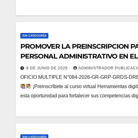
SIN CATEGORÍA
PROMOVER LA PREINSCRIPCION PA
PERSONAL ADMINISTRATIVO EN E
DIGITALES PARA LA GESTION ADM
9 DE JUNIO DE 2026
ADMINISTRADOR PUBLICAC
CON LA FUNDACION ROMERO.
OFICIO MULTIPLE N°084-2026-GR-GRP-GRDS-DREP-D
¡Preinscríbete al curso virtual Herramientas digi
esta oportunidad para fortalecer sus competencias dig
SIN CATEGORÍA