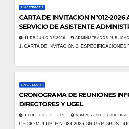
SIN CATEGORÍA
CARTA DE INVITACION N°012-2026
SERVICIO DE ASISTENTE ADMINIS
PARA LA OFICINA DE PATRIMONIO 
11 DE JUNIO DE 2026
ADMINISTRADOR PUBLICA
EDUCATIVA LOCAL MOHO
1. CARTA DE INVITACION 2. ESPECIFICACIONES
SIN CATEGORÍA
CRONOGRAMA DE REUNIONES INF
DIRECTORES Y UGEL
10 DE JUNIO DE 2026
ADMINISTRADOR PUBLICA
OFICIO MULTIPLE N°084-2026-GR-GRP-GRDS-DU